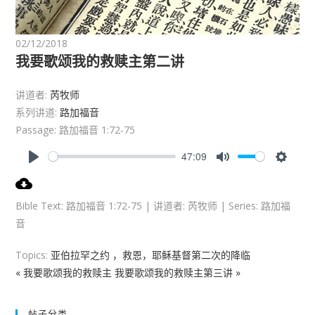
02/12/2018
我要歌颂我的救赎主第二讲
讲道者:
芮牧师
系列讲道:
路加福音
Passage:
路加福音 1:72-75
47:09
P
M
S
l
u
e
a
t
t
Bible Text: 路加福音 1:72-75 | 讲道者: 芮牧师 | Series: 路加福
y
e
t
音
i
n
Topics:
亚伯拉罕之约 ，救恩，耶稣基督第二次的降临
g
« 我要歌颂我的救赎主
我要歌颂我的救赎主第三讲 »
s
帖子分类