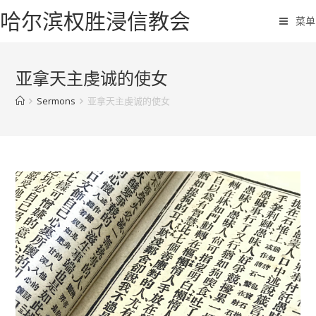
哈尔滨权胜浸信教会
菜单
亚拿天主虔诚的使女
Sermons
亚拿天主虔诚的使女