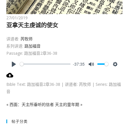
27/01/2019
亚拿天主虔诚的使女
讲道者:
芮牧师
系列讲道:
路加福音
Passage:
路加福音2章36-38
-37:35
P
M
S
l
u
e
a
t
t
Bible Text: 路加福音2章36-38 | 讲道者: 芮牧师 | Series: 路加福
y
e
t
音
i
n
« 西面：天主所垂听的信者
天主的童年期 »
g
s
帖子分类