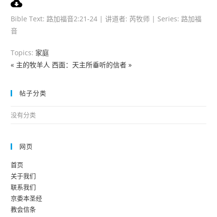
l
u
e
a
t
t
Bible Text: 路加福音2:21-24 | 讲道者: 芮牧师 | Series: 路加福
y
e
t
音
i
n
Topics:
家庭
g
« 主的牧羊人
西面：天主所垂听的信者 »
s
帖子分类
没有分类
网页
首页
关于我们
联系我们
京委本圣经
教会信条