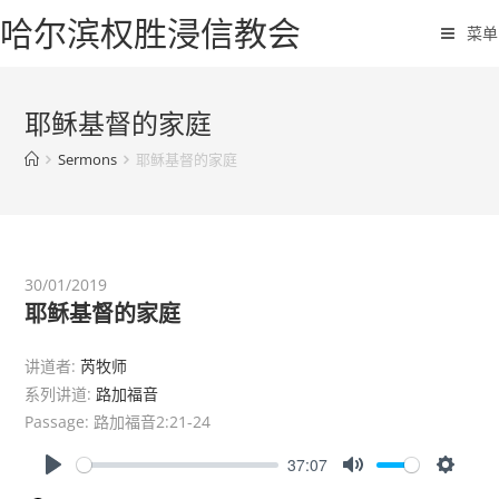
哈尔滨权胜浸信教会
菜单
耶稣基督的家庭
Sermons
耶稣基督的家庭
30/01/2019
耶稣基督的家庭
讲道者:
芮牧师
系列讲道:
路加福音
Passage:
路加福音2:21-24
37:07
P
M
S