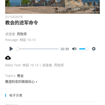
21/10/2018
教会的进军命令
讲道者:
芮牧师
Passage:
林前 16:13
32:39
P
M
S
l
u
e
a
t
t
Bible Text: 林前 16:13 | 讲道者: 芮牧师
y
e
t
i
Topics:
教会
n
撒迦利亚的微弱信心 »
g
s
帖子分类