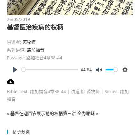
26/05/2019
基督医治疾病的权柄
讲道者:
芮牧师
系列讲道:
路加福音
Passage:
路加福音4章38-44
44:54
P
M
S
l
u
e
a
t
t
Bible Text: 路加福音4章38-44 | 讲道者: 芮牧师 | Series: 路加
y
e
t
福音
i
n
« 基督在迦百农展示祂的权柄第三讲
全为耶稣 »
g
s
帖子分类